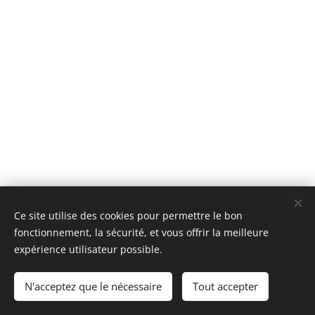
Ce site utilise des cookies pour permettre le bon
fonctionnement, la sécurité, et vous offrir la meilleure
Images fournies par
Pexels
expérience utilisateur possible.
l-amour.net
N'acceptez que le nécessaire
Tout accepter
Optimisé par
Webnode
Cookies