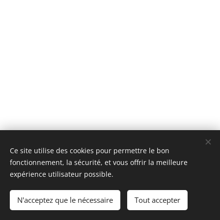
Ce site utilise des cookies pour permettre le bon
fonctionnement, la sécurité, et vous offrir la meilleure
Images fournies par
Pexels
expérience utilisateur possible.
l-amour.net
N'acceptez que le nécessaire
Tout accepter
Optimisé par
Webnode
Cookies