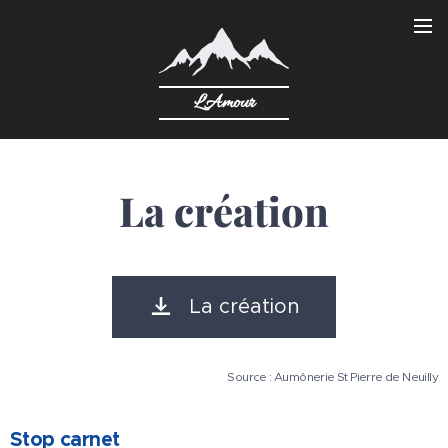
L'Amour
La création
La création
Source : Aumônerie St Pierre de Neuilly
Stop carnet