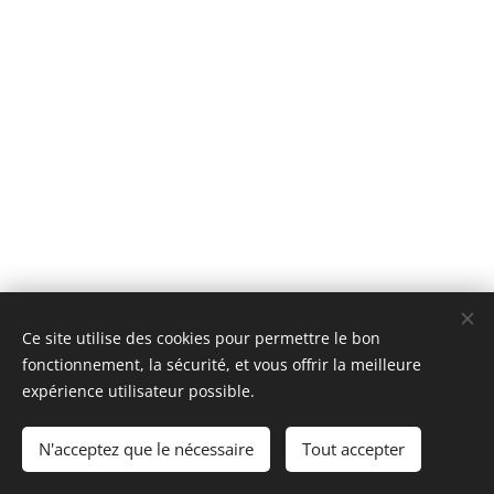
Ce site utilise des cookies pour permettre le bon
fonctionnement, la sécurité, et vous offrir la meilleure
Images fournies par
Pexels
expérience utilisateur possible.
l-amour.net
N'acceptez que le nécessaire
Tout accepter
Optimisé par
Webnode
Cookies